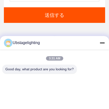
送信する
1
Ubstagelighting
3:31 AM
Good day, what product are you looking for?
Guangzhou Union Bright Lighting Co., Ltd.
Union-Bright@hotmail.com
86-20-22350186