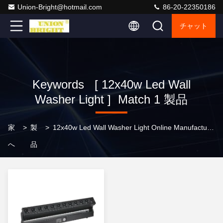
Union-Bright@hotmail.com
86-20-22350186
チャット
Keywords [ 12x40w Led Wall
Washer Light ] Match 1 製品
家
>
製
>
12x40w Led Wall Washer Light Online Manufacturer
へ
品