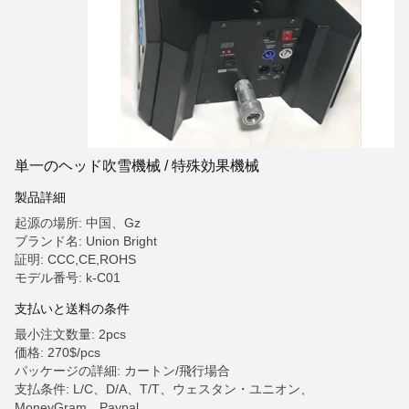
単一のヘッド吹雪機械 / 特殊効果機械
製品詳細
起源の場所: 中国、Gz
ブランド名: Union Bright
証明: CCC,CE,ROHS
モデル番号: k-C01
支払いと送料の条件
最小注文数量: 2pcs
価格: 270$/pcs
パッケージの詳細: カートン/飛行場合
支払条件: L/C、D/A、T/T、ウェスタン・ユニオン、
MoneyGram、Paypal