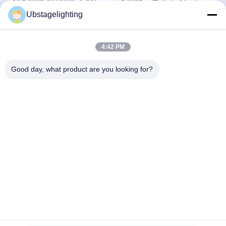
雪機械
て導かれる泡機械
Ubstagelighting
す
最良 の 価格 を 入手 す
最良 の 価格 を 入手 す
4:42 PM
る
る
Good day, what product are you looking for?
Guangzhou Union Bright Lighting Co., Ltd.
Union-Bright@hotmail.com
86-20-22350186
No.11 HongXingの産業道、Shijingの町、Baiyun地区、広
州、510430、中国
中国 良質 ビーム移動ヘッド ライト 提供者 著作権 2021-