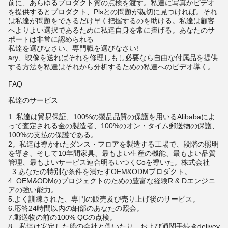
前に、あらゆるプロダクト質の点検を渡す。私達に写真かビデオ
を提供するとプロダクト、Plsとの問題が親切に見つければ。それ
は私達が問題をできるだけ早く把握するのを助ける。私達は顧客
へよりよい選択であるために私達自身を常に捧げる。あなたのサ
ポートは非常に認められる
私達を選びなさい、専門職を選びなさい!
ary、映像を送ればそれを修理しもし必要なら自由な付属品を提供
する方法を私達はそれから分析するための私達へのビデオ導く。
FAQ
私達のサービス
1.
私達は貿易保証、100%の製品品質の保護を用いるAlibabaによ
って査定される金の製造者、100%のオン・タイム郵送物の保護、
100%の支払の保護である。
2。私達は導かれたダンス・フロアを製造する工場で、段階の照明
を導き、そして10年間家具、最もよい生産の機能、最もよい品質
管理、最もよいサービス連合明るいつくCoを導いた。株式会社
3.あなたの特別な条件を満たすOEM&ODMプロダクト。
4. OEM&ODMのプロジェクトのための豊富な経験R & Dエンジニ
アの強い能力。
5.よく訓練された、専門の販売及び売り上げ後のサービス。
6.応答24時間以内の細部のあなたの照会。
7.郵送物の前の100% QCの点検。
8。私達は安定した船の会社と働いたり、および通関手続きdelivey