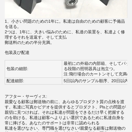
1、小さい問題のための1年に。私達は自由のための顧客に予備品
を送る。
2つは、1年に、大きい悩みのために、私達の装置を、私達よく修
理するそれを送返す。そして支払
郵送料のための半分充満。
包装及び配達
最初にの外箱の内部箱、そしてパッ
包装の細部:
る段階の照明器具は泡立つ。
注:飛行場合のカートンそして充満の
配達細部:
5日以内のサンプル順序、20日以内
アフター・サーヴィス:
親愛なる顧客は郵送物の前に、あらゆるプロダクト質の点検を渡
す。私達に写真かビデオを提供するとプロダクト、Plsとの問題が
親切に見つければ。それは私達が問題をできるだけ早く把握する
のを助ける。私達は顧客へよりよい選択であるために私達自身を
常に捧げる。あなたのサポートは非常に認められる
私達を選びなさい、専門職を選びなさい!親愛なる顧客は郵送物の