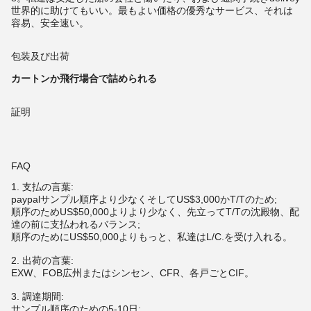
世界的に助けてもいい。最もよい価格の優秀なサービス、それは
容易、安全速い。
包装及び出荷
カートンか飛行場合で詰められる
証明
FAQ
1.
支払の言葉:
paypalサンプル順序より少なくそしてUS$3,000かT/Tのため;
順序のためUS$50,000よりより少なく、先立ってT/Tの沈殿物、配
達の前に支払われるバランス;
順序のためにUS$50,000よりもっと、私達はL/C.を受け入れる。
2. 出荷の言葉:
EXW、FOB広州またはシンセン、CFR、各戸ごとCIF。
3. 調達期間:
サンプル順序のための5-10日;