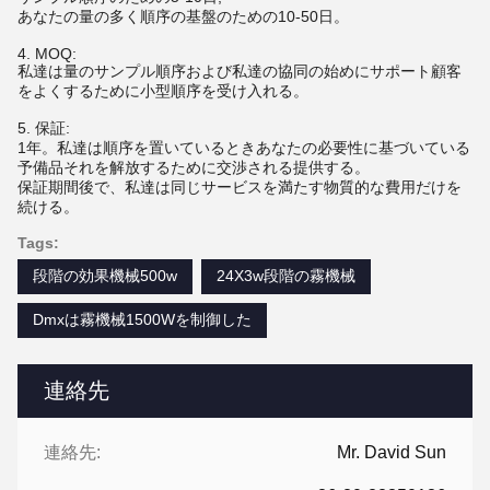
あなたの量の多く順序の基盤のための10-50日。
4. MOQ:
私達は量のサンプル順序および私達の協同の始めにサポート顧客
をよくするために小型順序を受け入れる。
5. 保証:
1年。私達は順序を置いているときあなたの必要性に基づいている
予備品それを解放するために交渉される提供する。
保証期間後で、私達は同じサービスを満たす物質的な費用だけを
続ける。
Tags:
段階の効果機械500w
24X3w段階の霧機械
Dmxは霧機械1500Wを制御した
連絡先
連絡先:
Mr. David Sun