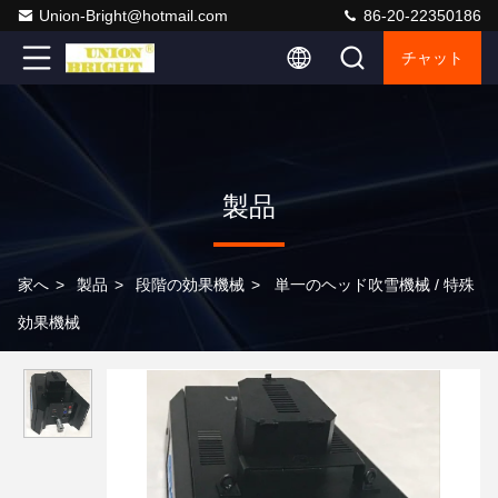
Union-Bright@hotmail.com
86-20-22350186
チャット
製品
家へ
>
製品
>
段階の効果機械
>
単一のヘッド吹雪機械 / 特殊
効果機械