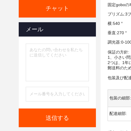
固定gobo
チャット
プリズム:
横:540 °
メール
垂直:270 °
調光器:0-1
保証の方針:
1、小さい
2つは、1
郵送料のた
包装及び配
包装の細部:
配達細部:
送信する