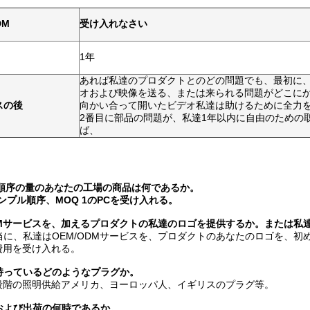
DM
受け入れなさい
1年
あれば私達のプロダクトとのどの問題でも、最初に
オおよび映像を送る、または来られる問題がどこに
スの後
向かい合って開いたビデオ私達は助けるために全力
2番目に部品の問題が、私達1年以内に自由のための
ば、
imun順序の量のあなたの工場の商品は何であるか。
はサンプル順序、MOQ 1のPCを受け入れる。
/ODMサービスを、加えるプロダクトの私達のロゴを提供するか。または私達
当に、私達はOEM/ODMサービスを、プロダクトのあなたのロゴを、
費用を受け入れる。
が持っているどのようなプラグか。
段階の照明供給アメリカ、ヨーロッパ人、イギリスのプラグ等。
間および出荷の何時であるか。