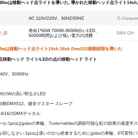
90wは移動ヘッド点ライトを導いた
,
導かれた移動ヘッド点ライト14ch
AC 110V/220V。60HZ/50HZ
力 Conpust
寿命1*60W 7000K-8000K白いLED、
た源:
DMX CH:
50000時間および低い電力の消費
wは移動ヘッド点ライト14ch 16ch Dmx512移動頭部を導いた
Wの点移動ヘッド ライト/LEDの点の移動ヘッド ライト
240V、50/60Hz
90のWの高い明るさLED
自動DMX512、健全マスター スレーブ
4/16のDMXチャネル
ル:1pcsはgoboの車輪、7color+whiteの調節可能な虹の効果の速
輪を回しなさい:1pcsは遅いのから絶食するためにgoboの車輪、6可変