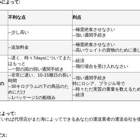
によって:
不利な点
利点
--極度絶食させなさい
--少し高い
--強い通関手続き
--極度絶食させなさい
--追加料金
--高いウェイトの貨物のために適
--遅く、時々7daysについてまた
--経済
はもっと
--飛行場合を受け入れなさい
--一部の国の弱い通関手続き
--非常に遅い、10-15幾日の長い
--強い通関手続き
時間
aの
特にロシア、ブラジル等で
--30キログラムの下の商品のた
--時々ただ実質の重量を数えるた
めにだけ
--経済
--1パッケージ1の船積み
よって:
ていれば代理店がまた海によってできるあなたの運送業者の運送会社を
ス: