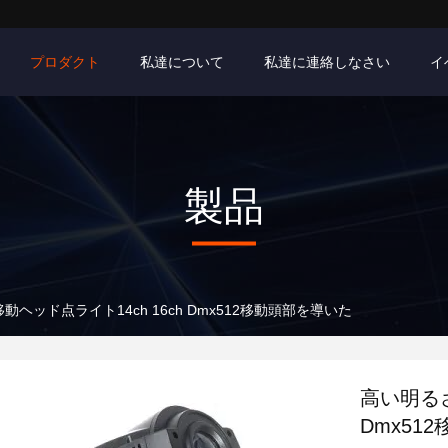
プロダクト
私達について
私達に連絡しなさい
イ
製品
動ヘッド点ライト14ch 16ch Dmx512移動頭部を導いた
高い明るさ
Dmx51