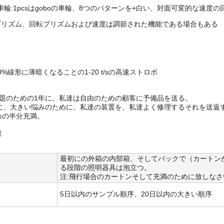
の車輪:1pcsはgoboの車輪、8つのパターンを+白い、対面可変的な速度
3プリズム、回転プリズムおよび速度は調節された機能である場合もある
00%線形に薄暗くなることの1-20 t/sの高速ストロボ
問題のための1年に。私達は自由のための顧客に予備品を送る。
年に、大きい悩みのために、私達の装置を、私達よく修理するそれを送返
めの半分充満。
達
最初にの外箱の内部箱、そしてパックで（カートン
る段階の照明器具は泡立つ。
注:飛行場合のカートンそして充満のために放しなさ
5日以内のサンプル順序、20日以内の大きい順序