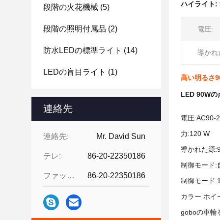
ハイライト:
段階の火花機械
(5)
段階の照明付属品
(2)
電圧:
防水LEDの標準ライト
(14)
導かれ
LEDの盲目ライト
(1)
高い明るさ90
LED 90
連絡先
電圧
:AC90-
力:120 W
連絡先:
Mr. David Sun
導かれた源:
テレ:
86-20-22350186
制御モード:
ファックス:
86-20-22350186
制御モード:1
カラー ホイー
goboの車