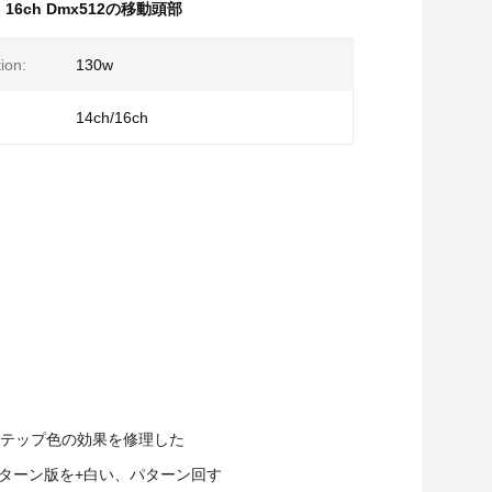
,
16ch Dmx512の移動頭部
ion:
130w
14ch/16ch
度半ステップ色の効果を修理した
性パターン版を+白い、パターン回す