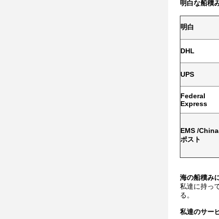
明白な船積み
明白
DHL
UPS
Federal
Express
EMS /Chin
ポスト
海の船積みに
私達に持っ
る。
私達のサービ