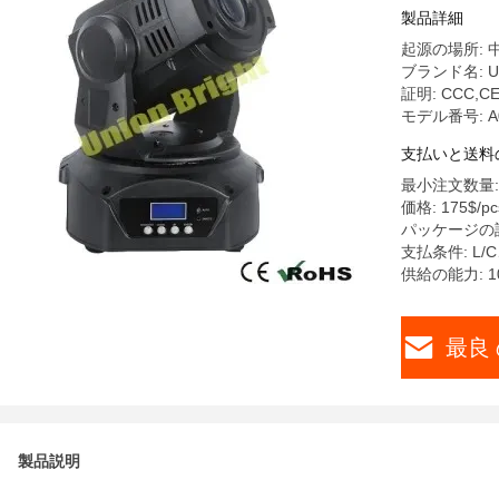
製品詳細
起源の場所: 
ブランド名: Uni
証明: CCC,C
モデル番号: A
支払いと送料
最小注文数量: 
価格: 175$/pc
パッケージの詳
支払条件: L/
供給の能力: 100
最良 
製品説明