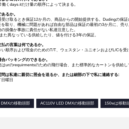
5通常働くdays.itだけ量の順序によって決まる。
何であるか。
普通受け取るとき保証12か月の、商品からの開始提供する。Dudingの
任を取り、機械に問題があれば自由な部品は保証の最初の3か月に、売り
動の損傷か事故に責任がない私達注意した。
がまた異なっている供給したり、値を付ける3年の保証。
の支払の言葉は何であるか。
大きい順序および現金のためのT/T、ウェスタン・ユニオンおよびL/Cを
行場合パッキングのできるか。
私達はurのrequirmentsのための飛行場合、また標準的なカートンを供給
質問は私達に親切に照会を送るか、または細部の下で私に連絡する:
ド日曜日
ED DMXの移動頭部
AC110V LED DMXの移動頭部
150wは移動