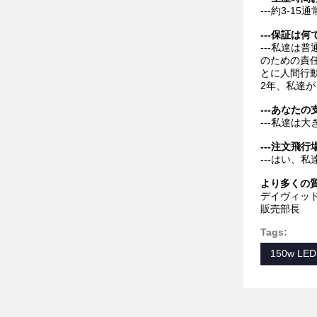
---約3-1
---保証は
---私達は
のための責
とに人間行
2年、私達
---あなた
---私達は
---注文飛
---はい、
より多くの
デイヴィッ
販売部長
Tags:
150w L