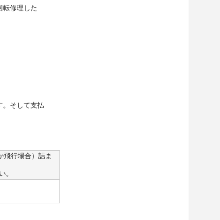
の回転修理した
す。そして支払
か飛行場合）詰ま
い。