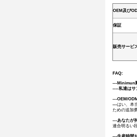
OEM及びO
保証
販売サービ
FAQ:
---Min
----私達
---OEM
---
はい、本
ための追加
---あなた
連合明るい
---生産時