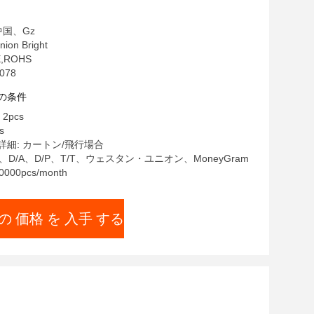
中国、Gz
on Bright
E,ROHS
078
の条件
2pcs
s
細: カートン/飛行場合
C、D/A、D/P、T/T、ウェスタン・ユニオン、MoneyGram
00pcs/month
の 価格 を 入手 する