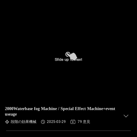
2000Waterbase fog Machine / Special Effect Machine+event
useage
段階の効果機械
2025-03-29
79 意見